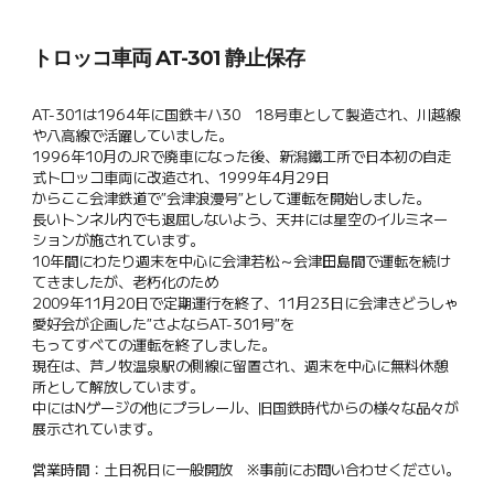
トロッコ車両 AT-301 静止保存
AT-301は1964年に国鉄キハ30 18号車として製造され、川越線
や八高線で活躍していました。
1996年10月のJRで廃車になった後、新潟鐵工所で日本初の自走
式トロッコ車両に改造され、1999年4月29日
からここ会津鉄道で″会津浪漫号″として運転を開始しました。
長いトンネル内でも退屈しないよう、天井には星空のイルミネー
ションが施されています。
10年間にわたり週末を中心に会津若松～会津田島間で運転を続け
てきましたが、老朽化のため
2009年11月20日で定期運行を終了、11月23日に会津きどうしゃ
愛好会が企画した″さよならAT-301号″を
もってすべての運転を終了しました。
現在は、芦ノ牧温泉駅の側線に留置され、週末を中心に無料休憩
所として解放しています。
中にはNゲージの他にプラレール、旧国鉄時代からの様々な品々が
展示されています。
営業時間：土日祝日に一般開放 ※事前にお問い合わせください。