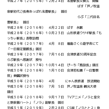
平成２７年（２０１５年）１２月２４日 名誉駅長交換式 開催
ばす「芦ノ牧温
泉駅初代ご長寿あっぱれ名誉駅長」 就任
らぶ「二代目名
誉駅長」 就任
平成２８年（２０１６年） ４月２２日 ばす 永眠
平成２８年（２０１６年）１０月２３日 山形鉄道ウサギ駅長「も
っちぃ駅長」表敬訪問
平成２９年（２０１７年） ４月 ８日 福島さくら遊学舎にて
「一日限定猫館長」就任
平成２９年（２０１７年） ７月１６日 会津鉄道30周年記念
らぶ駅長へ感謝状 授与
平成２９年（２０１７年）１０月１４日 ぴーち「施設長」就任
平成３０年（２０１８年） １月１０日 会津若松署「一日警察
官」委嘱状授与
平成３０年（２０１８年） ４月 にゃん旅鉄道 放送開始
平成３０年（２０１８年） ７月 ５日 芦ノ牧温泉 観光大使
就任
平成３０年（２０１８年） ９月１７日 TVアニメ「ノラと皇女
と野良猫ハート」「ノラ」副駅長 就任
平成３１年（２０１９年） ２月２８日 CS版「ノラとと２」発