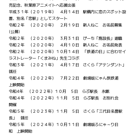
売記念、秋葉原アニメイトへ応援出張
平成３１年（２０１９年） ４月１４日 駅構内に恋のスポット設
置、別名「恋駅」としてスタート
令和２年 （２０２０年） ２月１９日 新人ねこ お名前募集
(公募)
令和２年 （２０２０年） ３月３１日 ぴーち「施設長」退職
令和２年 （２０２０年） ４月１０日 新人ねこ お名前発表
令和２年 （２０２０年）１０月１４日 「鉄道の日」に合わせイ
ラストレーター「くまみね」先生コラボ
令和３年 （２０２１年） ４月１７日 さくら「アテンダント」
就任
令和４年 （２０２２年） ７月２２日 劇場版にゃん旅鉄道
上映開始
令和4年 （２０２２年）１０月 ５日 らぶ駅長 永眠
令和４年 （２０２２年）１１月 ５日 らぶ駅長 お別れ会
開催
令和５年 （２０２３年）１１月 ５日 さくら「三代目名誉駅
長」 就任
令和５年 （２０２４年）１０月１１日 劇場版ふにゃ～り日
和 上映開始