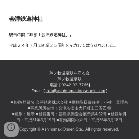
会津鉄道神社
駅舎の隣にある「会津鉄道神社」。
平成２４年７月に開業２５周年を記念して建立されました。
芦ノ牧温泉駅を守る会
芦ノ牧温泉駅
電話: [ 0242-92-3766]
Email: [
info@ashinomakionseneki.com
]
■名称/登録名:会津鉄道株式会社 ■動物取扱責任者：小林 真理奈
■事業所所在地：会津若松市大戸町上三寄乙49
■種別：展示 ■登録番号：福島県動愛会展示第4-52号 ■登録年月
日：平成31年3月19日 ■有効期限の末日：平成36年3月18日
Copyright © AshinomakiOnsen Sta., All rights reserved.