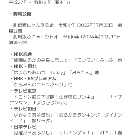
平成27年 ~ 令和
８
年 (順不当)
・劇場公開
・劇場版にゃん旅鉄道
令和
4年 (202
2年
)7月22日 劇
場公開
・劇場版ふにゃ～り日和
令和6
年 (202
4
年)
10
月
11
日
劇場公開
・NHK総合
「綾瀬はるかの福島に恋して」「モフモフもふもふ」他
・NHK・東北
「はまなかあいづ Today」「みちたん」他
・NHK・BSプレミアム
「ひふみんのニャンぶらり」他
・テレビ東京
「トコトン掘り下げ隊！生き物にサンキュー！」「イチ
ゲンサン」「よじごじDays」
・テレビ朝日
「いきなり黄金伝説」「おらが県ランキング ダイナン
イ！？」「旅サラダ」
・日本テレビ
「月曜から夜ふかし」「ヒルナンデス！」「ZIP!」「猫