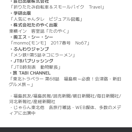
・辰巳出版株式会社
「折りたたみ自転車＆スモールバイク Travel」
・学研出版
「人気にゃんタレ ビジュアル図鑑」
・株式会社たのやく出版
東横イン 客室誌「たのやく」
・㈱エス・シー・シー
「monmo[モンモ] 2017春号 No67」
・ふんわりジャンプ
「メシ鉄!!第5話ネコにラーメン」
・JTBパブリッシング
「JTB時刻表 動物駅長」
・旅 TABI CHANNEL
「東北トラベラー 第68話 福島県～必食！会津路・新旧
グルメ旅～」
・福島民友/福島民報/読売新聞/朝日新聞社/毎日新聞社/
河北新報社/産経新聞社
・じゃらん東北他 各旅行雑誌・WEB媒体、多数のメデ
ィアに出演中