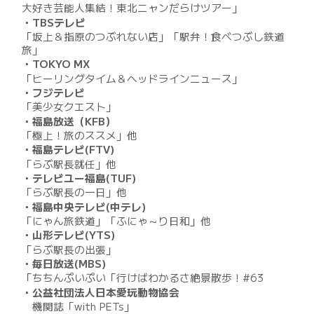
大好き芸能人集結！東北ニャンだらけツアー」
・TBSテレビ
「坂上＆指原のつぶれない店」「駅弁！食べつぶし鉄道
旅」
・TOKYO MX
「ヒーリングタイム＆ヘッドラインニュース」
・フジテレビ
「美少女クエスト」
・福島放送（KFB）
「極上！旅のススメ」他
・福島テレビ(FTV)
「らぶ駅長就任」他
・テレビユー福島(TUF)
「らぶ駅長の一日」他
・福島中央テレビ(中テレ)
「にゃん旅鉄道」
「ふにゃ～り日和」
他
・山形テレビ(YTS)
「らぶ駅長の出張」
・毎日放送(MBS)
「ちちんぷいぷい「行けばわかるさ絶景散歩！#63
・公益社団法人日本愛玩動物協会
機関誌「with PETs」